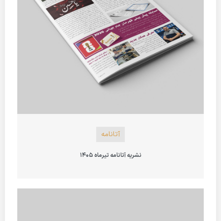
آتانامه
نشریه آتانامه تیرماه 1405