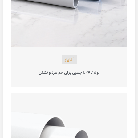
آتایار
لوله UPVC چسبی برقی خم سرد و نشکن