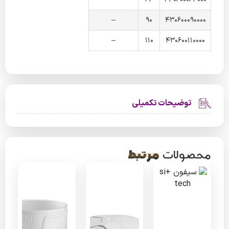
–
90
430600090000
–
110
430600110000
توضیحات تکمیلی
مرتبط
محصولات