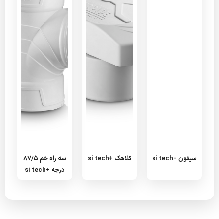
سیفون +si tech
کلاهک +si tech
سه راه خم 87/5
درجه +si tech