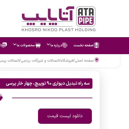
صفحه نخست
درباره ما
محصولات ما
ا
صفحه اصلی
/
فروشگاه
/
اتصالات و شیرآلات برنجی
/
اتصالات پرس
سه راه تبدیل دیواری 90 توپیچ، چهار خار پرسی
دانلود لیست قیمت