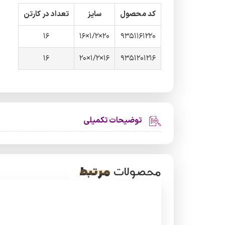
کد محصول
سایز
تعداد در کارتن
16
20×1/2×16
9351161220
16
16×1/2×20
9351201216
توضیحات تکمیلی
مرتبط
محصولات