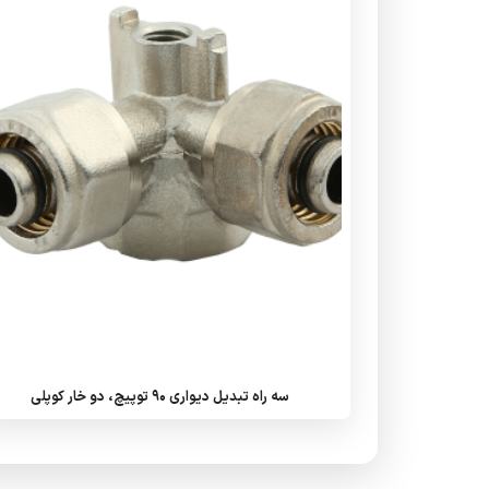
سه راه تبدیل دیواری 90 توپیچ، دو خار کوپلی