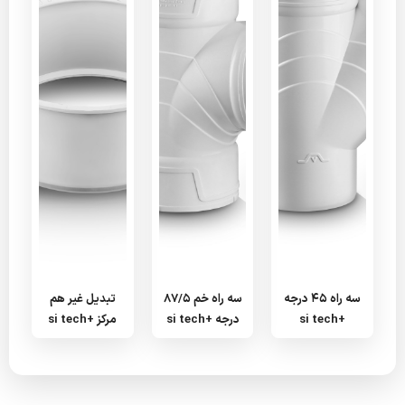
سه راه 45 درجه
سه راه خم 87/5
تبدیل غیر هم
+si tech
درجه +si tech
مرکز +si tech