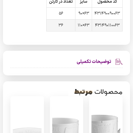
کد محصول
سایز
تعداد در کارتن
56
63×90
431490090063
36
63×110
431490110063
توضیحات تکمیلی
مرتبط
محصولات