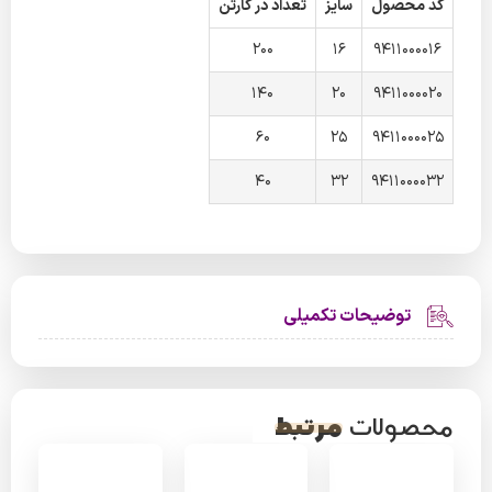
کد محصول
سایز
تعداد در کارتن
200
16
9411000016
140
20
9411000020
60
25
9411000025
40
32
9411000032
توضیحات تکمیلی
مرتبط
محصولات