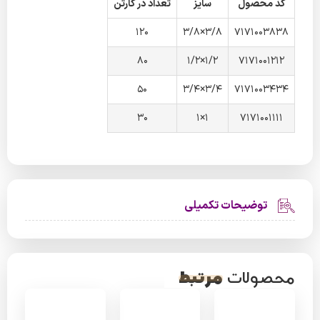
کد محصول
سایز
تعداد در کارتن
120
3/8×3/8
7171003838
80
1/2×1/2
7171001212
50
3/4×3/4
7171003434
30
1×1
7171001111
توضیحات تکمیلی
مرتبط
محصولات