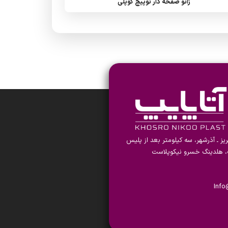
زانو صفحه دار توپیچ کوپلی
بریز ـ آذرشهر، سه کیلومتر بعد از پلیس
 هلدینگ خسرو نیکوپلاست
Inf