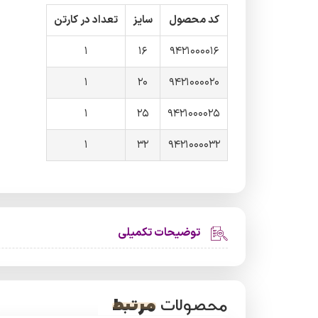
کد محصول
سایز
تعداد در کارتن
1
16
9421000016
1
20
9421000020
1
25
9421000025
1
32
9421000032
توضیحات تکمیلی
مرتبط
محصولات