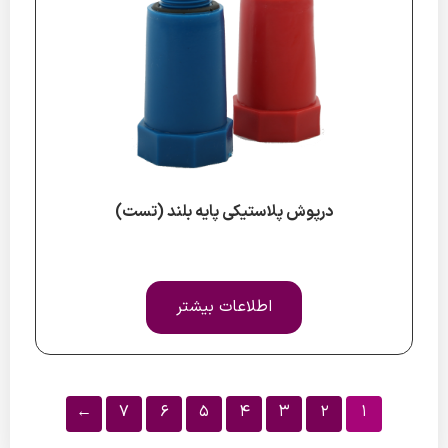
درپوش پلاستیکی پایه بلند (تست)
اطلاعات بیشتر
←
7
6
5
4
3
2
1